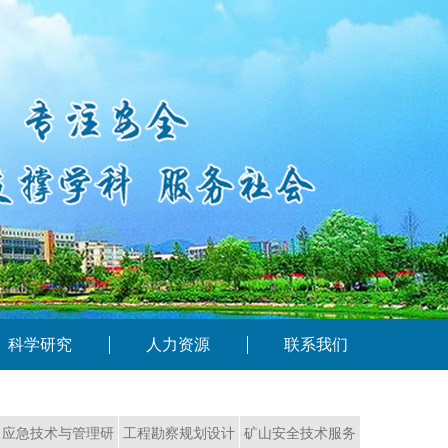
科学研究
人力资源
联系我们
应急技术与管理研
工程勘察规划设计
矿山安全技术服务