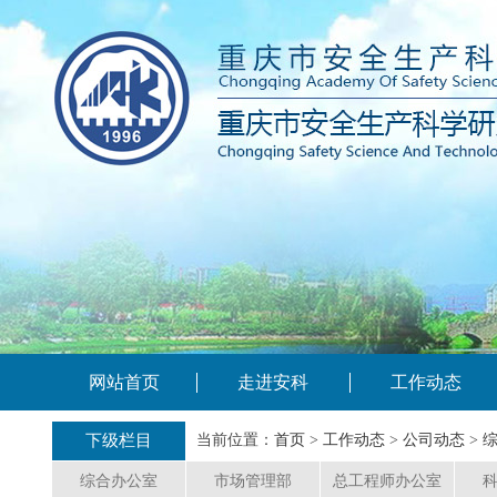
网站首页
走进安科
工作动态
下级栏目
当前位置：
首页
>
工作动态
>
公司动态
>
综合办公室
市场管理部
总工程师办公室