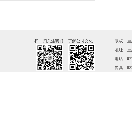
扫一扫关注我们
了解公司文化
版权：重
地址：重
电话：023-
传真：023-