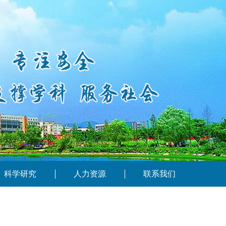
科学研究
人力资源
联系我们