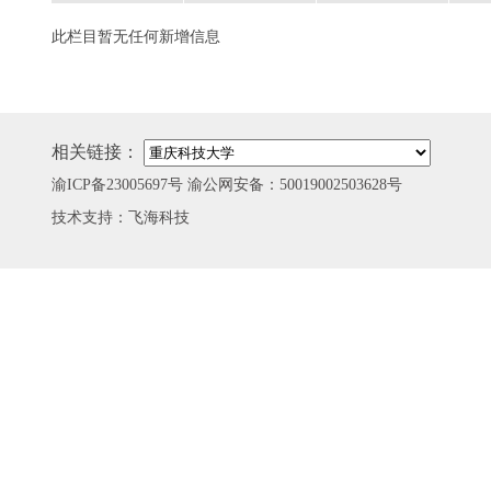
此栏目暂无任何新增信息
相关链接：
渝ICP备23005697号 渝公网安备：50019002503628号
技术支持：飞海科技